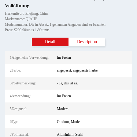
Vollöffnung
Herkunftsort: Zhejiang, China
Markenname: QIAHE
Modellnummer: Die in Absatz 1 genannten Angaben sind zu beachten.
Preis: $209.90/units 1-99 units
Detail
Description
1Allgemeine Verwendung:
Im Freien
2Farbe:
angepasst, angepasste Farbe
3Postverpackung:
- Ja, das ist es.
4Anwendung:
Im Freien
5Designstil:
Modern
6Typ:
Outdoor, Mode
7Polmaterial:
Aluminium, Stahl