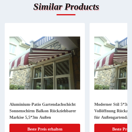
Similar Products
Aluminium-Patio Gartendachschicht
Moderner Stil 5*3m
Sonnenschirm Balkon Rückziehbarer
Vollöffnung Rückzie
Markise 5,5*3m Außen
für Außengartendac
Beste Preis erhalten
Beste Preis