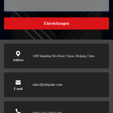
Einreichungen
1288 Tanjialing West Road, Yuyao, Zhejiang, China
Address
sales3@nbqiahe.com
E-mail