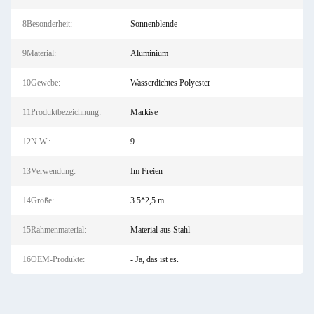
8Besonderheit:
Sonnenblende
9Material:
Aluminium
10Gewebe:
Wasserdichtes Polyester
11Produktbezeichnung:
Markise
12N.W.:
9
13Verwendung:
Im Freien
14Größe:
3.5*2,5 m
15Rahmenmaterial:
Material aus Stahl
16OEM-Produkte:
- Ja, das ist es.