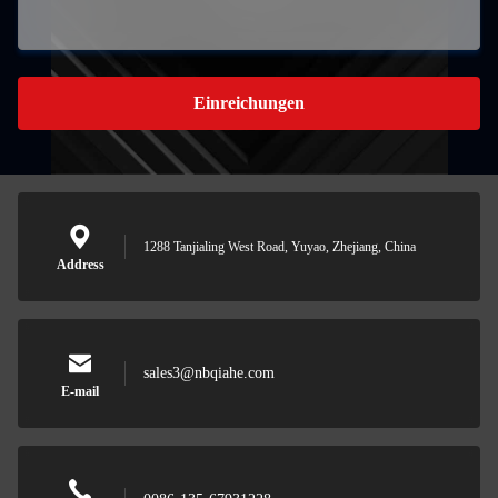
Einreichungen
1288 Tanjialing West Road, Yuyao, Zhejiang, China
Address
sales3@nbqiahe.com
E-mail