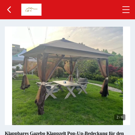
2
/
6
Klappbares Gazebo Klappzelt Pop-Up-Bedeckung für den