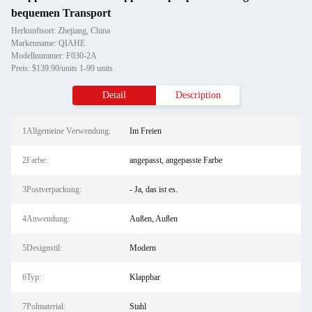
bequemen Transport
Herkunftsort: Zhejiang, China
Markenname: QIAHE
Modellnummer: F030-2A
Preis: $139.90/units 1-99 units
Detail
Description
1Allgemeine Verwendung:
Im Freien
2Farbe:
angepasst, angepasste Farbe
3Postverpackung:
- Ja, das ist es.
4Anwendung:
Außen, Außen
5Designstil:
Modern
6Typ:
Klappbar
7Polmaterial:
Stahl