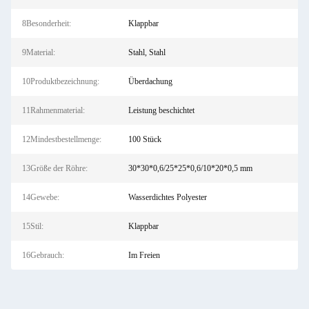
8Besonderheit:
Klappbar
9Material:
Stahl, Stahl
10Produktbezeichnung:
Überdachung
11Rahmenmaterial:
Leistung beschichtet
12Mindestbestellmenge:
100 Stück
13Größe der Röhre:
30*30*0,6/25*25*0,6/10*20*0,5 mm
14Gewebe:
Wasserdichtes Polyester
15Stil:
Klappbar
16Gebrauch:
Im Freien