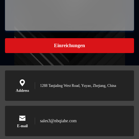
Einreichungen
1288 Tanjialing West Road, Yuyao, Zhejiang, China
Address
sales3@nbqiahe.com
E-mail