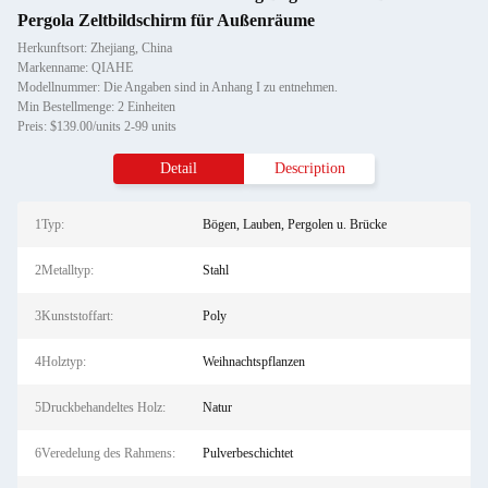
Pergola Zeltbildschirm für Außenräume
Herkunftsort: Zhejiang, China
Markenname: QIAHE
Modellnummer: Die Angaben sind in Anhang I zu entnehmen.
Min Bestellmenge: 2 Einheiten
Preis: $139.00/units 2-99 units
Detail
Description
1Typ:
Bögen, Lauben, Pergolen u. Brücke
2Metalltyp:
Stahl
3Kunststoffart:
Poly
4Holztyp:
Weihnachtspflanzen
5Druckbehandeltes Holz:
Natur
6Veredelung des Rahmens:
Pulverbeschichtet