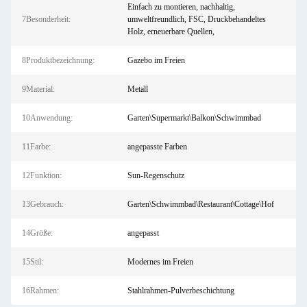
Einfach zu montieren, nachhaltig,
7Besonderheit:
umweltfreundlich, FSC, Druckbehandeltes
Holz, erneuerbare Quellen,
8Produktbezeichnung:
Gazebo im Freien
9Material:
Metall
10Anwendung:
Garten\Supermarkt\Balkon\Schwimmbad
11Farbe:
angepasste Farben
12Funktion:
Sun-Regenschutz
13Gebrauch:
Garten\Schwimmbad\Restaurant\Cottage\Hof
14Größe:
angepasst
15Stil:
Modernes im Freien
16Rahmen:
Stahlrahmen-Pulverbeschichtung