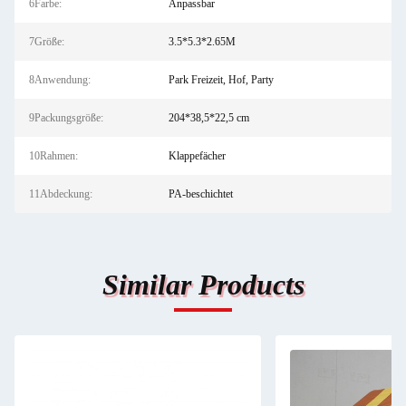
6Farbe:
Anpassbar
7Größe:
3.5*5.3*2.65M
8Anwendung:
Park Freizeit, Hof, Party
9Packungsgröße:
204*38,5*22,5 cm
10Rahmen:
Klappefächer
11Abdeckung:
PA-beschichtet
Similar Products