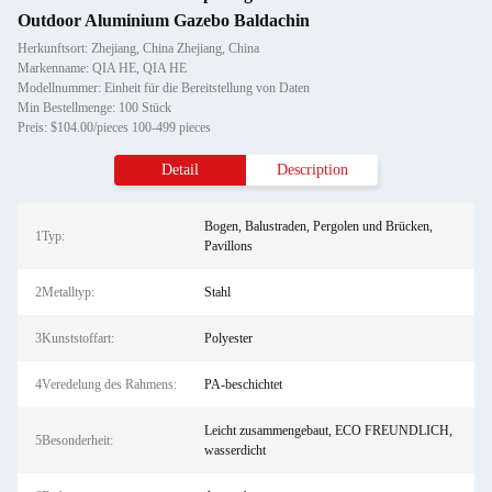
Outdoor Aluminium Gazebo Baldachin
Herkunftsort: Zhejiang, China Zhejiang, China
Markenname: QIA HE, QIA HE
Modellnummer: Einheit für die Bereitstellung von Daten
Min Bestellmenge: 100 Stück
Preis: $104.00/pieces 100-499 pieces
Detail
Description
Bogen, Balustraden, Pergolen und Brücken,
1Typ:
Pavillons
2Metalltyp:
Stahl
3Kunststoffart:
Polyester
4Veredelung des Rahmens:
PA-beschichtet
Leicht zusammengebaut, ECO FREUNDLICH,
5Besonderheit:
wasserdicht