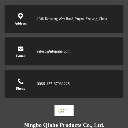
1288 Tanjialing West Road, Yuyao, Zhejiang, China
Address
sales3@nbqiahe.com
E-mail
0086-135-67931228
Phone
Ningbo Qiahe Products Co., Ltd.