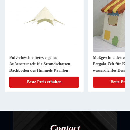
Pulverbeschichtetes eigenes
Maßgeschneidertes S
Außensternzelt für Strandschatten
Pergola Zelt für Kin
Dachboden des Himmels Pavillon
wasserdichtes Design
Beste Preis erhalten
Beste Preis
Contact