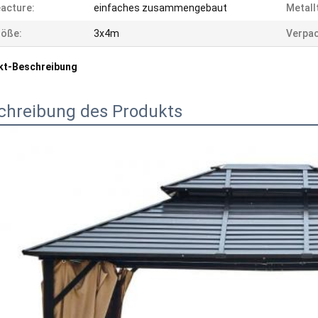
acture:
einfaches zusammengebaut
Metall
röße:
3x4m
Verpac
kt-Beschreibung
chreibung des Produkts