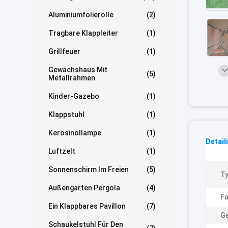
Aluminiumfolierolle
(2)
Tragbare Klappleiter
(1)
Grillfeuer
(1)
Gewächshaus Mit
(5)
Metallrahmen
Kinder-Gazebo
(1)
Klappstuhl
(1)
Kerosinöllampe
(1)
Detail
Luftzelt
(1)
Sonnenschirm Im Freien
(5)
Ty
Außengarten Pergola
(4)
Fa
Ein Klappbares Pavillon
(7)
G
Schaukelstuhl Für Den