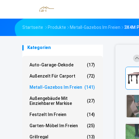
Startseite
Produkte
Metall-Gazebos Im Freien
3X4M P
Kategorien
Auto-Garage-Dekode
(17)
Außenzelt Für Carport
(72)
Metall-Gazebos Im Freien
(141)
Außengebäude Mit
(27)
Einziehbarer Markise
Festzelt Im Freien
(14)
Garten-Möbel Im Freien
(25)
Grillregal
(13)