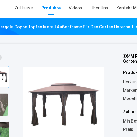
Zu Hause
Produkte
Videos
Über Uns
Kontakt M
ergola Doppeltopfen Metall Außenframe Für Den Garten Unterhaltu
3X4M P
Garten
Produk
Herkun
Marke
Model
Zahlun
Min Be
Preis: