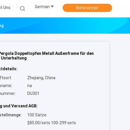
German
it Uns
Referenzen
ng
ergola Doppeltopfen Metall Außenframe für den
 Unterhaltung
tdetails:
ftsort:
Zhejiang, China
nname:
na
lnummer:
DU301
g und Versand AGB:
stellmenge:
100 Sätze
$85.00/sets 100-299 sets